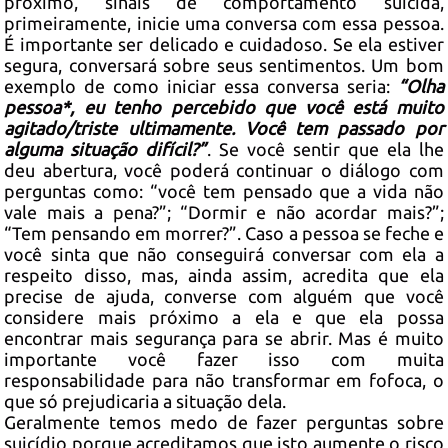
próximo, sinais de comportamento suicida,
primeiramente, inicie uma conversa com essa pessoa.
É importante ser delicado e cuidadoso. Se ela estiver
segura, conversará sobre seus sentimentos. Um bom
exemplo de como iniciar essa conversa seria:
“Olha
pessoa*, eu tenho percebido que você está muito
agitado/triste ultimamente. Você tem passado por
alguma situação difícil?”
. Se você sentir que ela lhe
deu abertura, você poderá continuar o diálogo com
perguntas como: “você tem pensado que a vida não
vale mais a pena?”; “Dormir e não acordar mais?”;
“Tem pensando em morrer?”. Caso a pessoa se feche e
você sinta que não conseguirá conversar com ela a
respeito disso, mas, ainda assim, acredita que ela
precise de ajuda, converse com alguém que você
considere mais próximo a ela e que ela possa
encontrar mais segurança para se abrir. Mas é muito
importante você fazer isso com muita
responsabilidade para não transformar em fofoca, o
que só prejudicaria a situação dela.
Geralmente temos medo de fazer perguntas sobre
suicídio porque acreditamos que isto aumente o risco